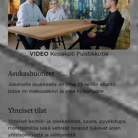
VIDEO
Kepakoti Puistikkotie
Asukashuoneet
Jokaisella asukkaalla on oma 25 neliön asunto,
jossa on makuualkovi ja oma kylpyhuone.
Yhteiset tilat
Yhteiset keittiö- ja oleskelutilat, sauna, pyykkitupa,
monitoimitila sekä vehreät terassit tukevat arjen
yhteisöllisyyttä ja viihtymistä.