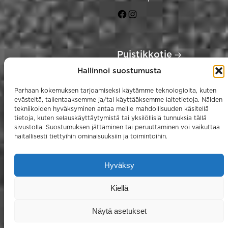
Kepakoti
Kepakoti
Jokilaakso
Jokilaakso
Facebook
Instagram
Puistikkotie
Hallinnoi suostumusta
Puistikkotie 4
04130 Sipoo
Parhaan kokemuksen tarjoamiseksi käytämme teknologioita, kuten
Kepakoti
evästeitä, tallentaaksemme ja/tai käyttääksemme laitetietoja. Näiden
tekniikoiden hyväksyminen antaa meille mahdollisuuden käsitellä
Puistikkotie
tietoja, kuten selauskäyttäytymistä tai yksilöllisiä tunnuksia tällä
Facebook
sivustolla. Suostumuksen jättäminen tai peruuttaminen voi vaikuttaa
haitallisesti tiettyihin ominaisuuksiin ja toimintoihin.
Hyväksy
© 2026 – Kepakoti Oy
Evästekäytäntö
Kiellä
↑
Siirr
Tietosuojaseloste
Näytä asetukset