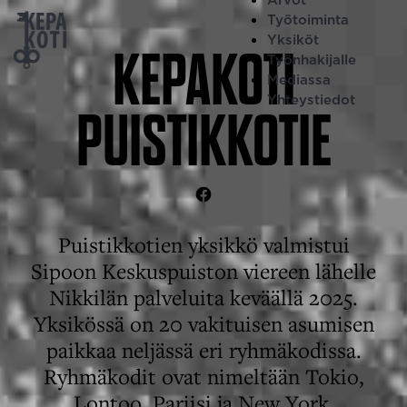
Siirry
Työtoiminta
suoraan
Yksiköt
KEPAKOTI
Työnhakijalle
sisältöön
Mediassa
Yhteystiedot
PUISTIKKOTIE
Kepakoti
Puistikkotie
Puistikkotien yksikkö valmistui
Facebook
Sipoon Keskuspuiston viereen lähelle
Nikkilän palveluita keväällä 2025.
Yksikössä on 20 vakituisen asumisen
paikkaa neljässä eri ryhmäkodissa.
Ryhmäkodit ovat nimeltään Tokio,
Lontoo, Pariisi ja New York.