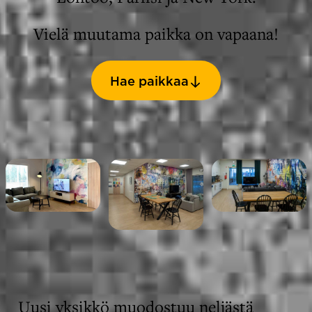
Vielä muutama paikka on vapaana!
Hae paikkaa
Uusi yksikkö muodostuu neljästä