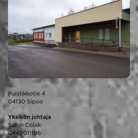
Puistikkotie 4
04130 Sipoo
Yksikön johtaja
Sahin Colak
0449011196