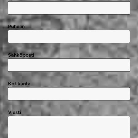
Puhelin
Sähköposti
Kotikunta
Viesti