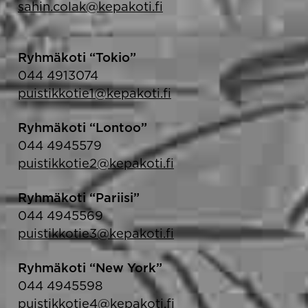
sahin.colak@kepakoti.fi
Ryhmäkoti “Tokio”
044 4913074
puistikkotie1@kepakoti.fi
Ryhmäkoti “Lontoo”
044 4945579
puistikkotie2@kepakoti.fi
Ryhmäkoti “Pariisi”
044 4945569
puistikkotie3@kepakoti.fi
Ryhmäkoti “New York”
044 4945598
puistikkotie4@kepakoti.fi