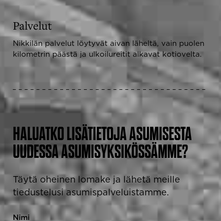
Palvelut
Nikkilän palvelut löytyvät aivan läheltä, vain puolen
kilometrin päästä ja ulkoilureitit alkavat kotiovelta.
HALUATKO LISÄTIETOJA ASUMISESTA
UUDESSA ASUMISYKSIKÖSSÄMME?
Täytä oheinen lomake ja lähetä meille
tiedustelusi asumispalveluistamme.
Nimi