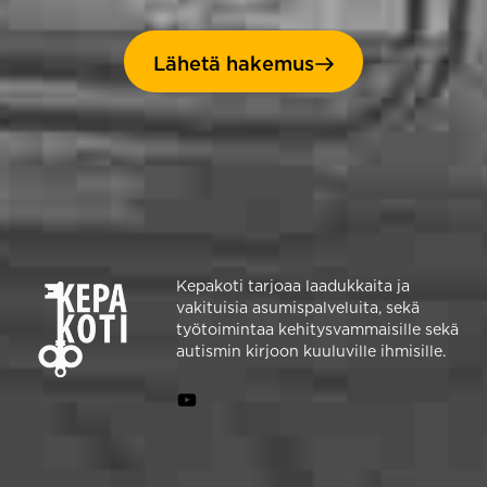
Lähetä hakemus
Kepakoti tarjoaa laadukkaita ja
vakituisia asumispalveluita, sekä
työtoimintaa kehitysvammaisille sekä
autismin kirjoon kuuluville ihmisille.
Kepakoti
YouTube