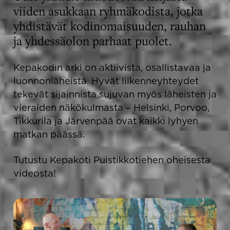
viiden asukkaan ryhmäkodista, jotka
yhdistävät kodinomaisuuden, rauhan
ja yhdessäolon parhaat puolet.
Kepakodin arki on aktiivista, osallistavaa ja
luonnonläheistä. Hyvät liikenneyhteydet
tekevät sijainnista sujuvan myös läheisten ja
vieraiden näkökulmasta – Helsinki, Porvoo,
Tikkurila ja Järvenpää ovat kaikki lyhyen
matkan päässä.
Tutustu Kepakoti Puistikkotiehen oheisesta
videosta!